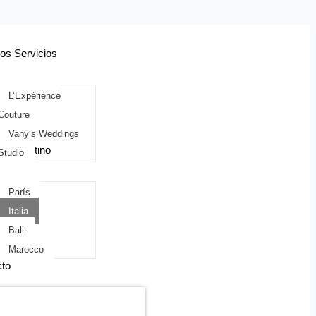
os Servicios
L’Expérience
Couture
Vany’s Weddings
de Destino
Studio
París
Italia
Bali
io
Marocco
to