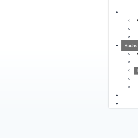
Nuestr
Bodas 
I
El Diar
Contac