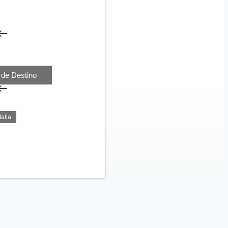
os Servicios
L’Expérience Couture
Vany’s Weddings Studio
de Destino
París
talia
Bali
Marocco
io
to