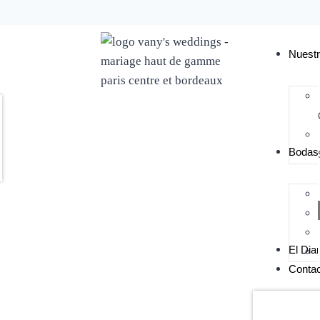
Nuestr
Bodas 
El Diar
Contac