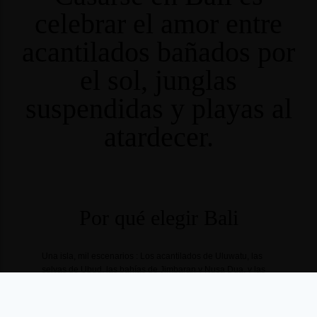
celebrar el amor entre
acantilados bañados por
el sol, junglas
suspendidas y playas al
atardecer.
Por qué elegir Bali
Una isla, mil escenarios : Los acantilados de Uluwatu, las
selvas de Ubud, las bahías de Jimbaran y Nusa Dua, y las
villas exclusivas de Canggu y Seminyak.