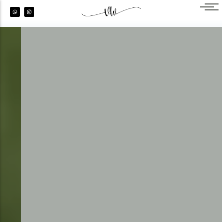
L’Expérience Couture
意大利奢华婚礼策划
Vany’s Weddings Studio
摩洛哥奢华婚礼策划
巴厘岛奢华婚礼策划