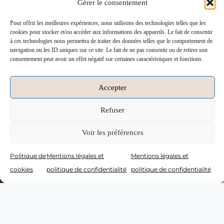
Gérer le consentement
在
Vany’s Weddings Studio
，我们相信婚礼的筹备不应是
Pour offrir les meilleures expériences, nous utilisons des technologies telles que les
焦虑的过程，
cookies pour stocker et/ou accéder aux informations des appareils. Le fait de consentir
à ces technologies nous permettra de traiter des données telles que le comportement de
而应是一段
优雅、流畅、充满灵感的旅程
。
navigation ou les ID uniques sur ce site. Le fait de ne pas consentir ou de retirer son
consentement peut avoir un effet négatif sur certaines caractéristiques et fonctions.
由
Vanessa
创立的
Vany’s Weddings
以极致的高端标准著
称，
Accepter
Refuser
Studio 团队延续同样的精神与专业水准，
Voir les préférences
每一位婚礼策划师都接受过系统培训，精通 Vany’s
Weddings 独有的方法论。
Politique de
Mentions légales et
Mentions légales et
cookies
politique de confidentialité
politique de confidentialité
每位团队成员都秉持同一个信念：
打造一场融合宁静、优雅与精准的完美婚礼。
我们的使命：