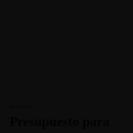
LE CARNET
Presupuesto para