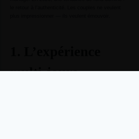
le retour à l’authenticité. Les couples ne veulent
plus impressionner — ils veulent émouvoir.
1. L’expérience
multi-jours
Le mariage d’une journée cède la place au
weekend de célébration. Welcome dinner le
vendredi, cérémonie et réception le samedi, brunch
le dimanche. Les couples veulent du temps avec
leurs invités — pas un marathon de 12 heures.