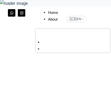
Home
🇬🇧
About
EN
▼
Home
About