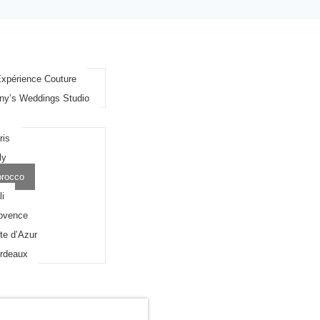
s
Expérience Couture
ion Wedding
ny’s Weddings Studio
ris
ly
rocco
li
ovence
te d’Azur
nal
rdeaux