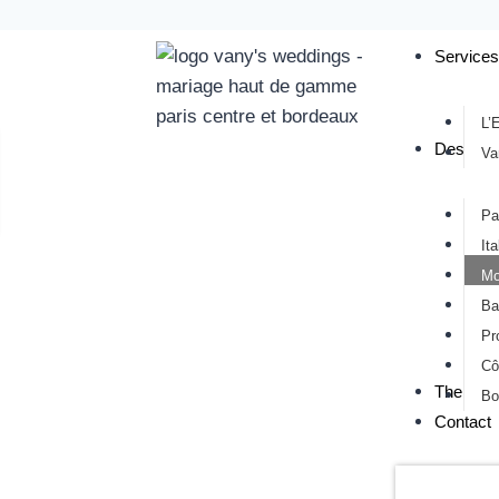
Service
L’
Destinat
Va
Pa
Ita
Mo
Ba
Pr
Cô
The Jour
Bo
Contact