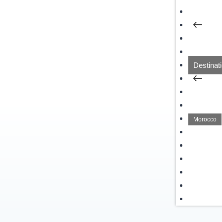
Service
L’Expérie
Vany’s We
Destinat
Paris
Italy
Morocco
Bali
Provence
Côte d’Az
Bordeaux
The Jour
Contact