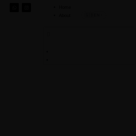
Home
🇬🇧
About
EN
▼
Home
About