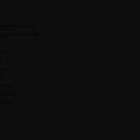
s
Expérience Couture
ion Wedding
ny’s Weddings Studio
ris
ly
rocco
li
ovence
te d’Azur
nal
rdeaux