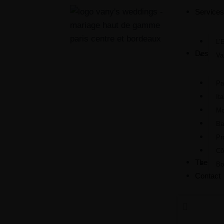
Service
L’
Destinat
Va
Pa
Ita
Mo
Ba
Pr
Cô
The Jour
Bo
Contact